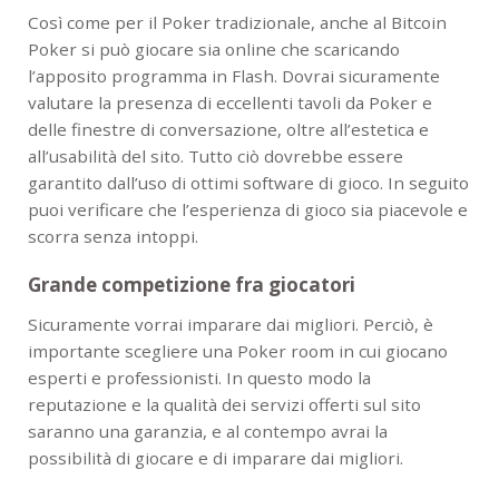
Così come per il Poker tradizionale, anche al Bitcoin
Poker si può giocare sia online che scaricando
l’apposito programma in Flash. Dovrai sicuramente
valutare la presenza di eccellenti tavoli da Poker e
delle finestre di conversazione, oltre all’estetica e
all’usabilità del sito. Tutto ciò dovrebbe essere
garantito dall’uso di ottimi software di gioco. In seguito
puoi verificare che l’esperienza di gioco sia piacevole e
scorra senza intoppi.
Grande competizione fra giocatori
Sicuramente vorrai imparare dai migliori. Perciò, è
importante scegliere una Poker room in cui giocano
esperti e professionisti. In questo modo la
reputazione e la qualità dei servizi offerti sul sito
saranno una garanzia, e al contempo avrai la
possibilità di giocare e di imparare dai migliori.