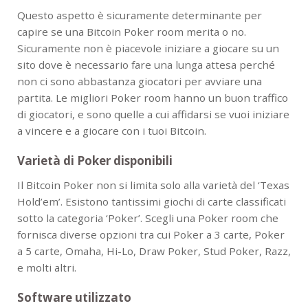
Questo aspetto è sicuramente determinante per
capire se una Bitcoin Poker room merita o no.
Sicuramente non è piacevole iniziare a giocare su un
sito dove è necessario fare una lunga attesa perché
non ci sono abbastanza giocatori per avviare una
partita. Le migliori Poker room hanno un buon traffico
di giocatori, e sono quelle a cui affidarsi se vuoi iniziare
a vincere e a giocare con i tuoi Bitcoin.
Varietà di Poker disponibili
Il Bitcoin Poker non si limita solo alla varietà del ‘Texas
Hold’em’. Esistono tantissimi giochi di carte classificati
sotto la categoria ‘Poker’. Scegli una Poker room che
fornisca diverse opzioni tra cui Poker a 3 carte, Poker
a 5 carte, Omaha, Hi-Lo, Draw Poker, Stud Poker, Razz,
e molti altri.
Software utilizzato