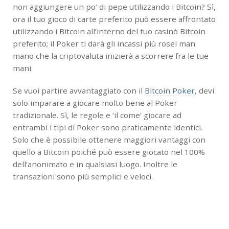
non aggiungere un po’ di pepe utilizzando i Bitcoin? Sì,
ora il tuo gioco di carte preferito può essere affrontato
utilizzando i Bitcoin all’interno del tuo casinò Bitcoin
preferito; il Poker ti darà gli incassi più rosei man
mano che la criptovaluta inizierà a scorrere fra le tue
mani.
Se vuoi partire avvantaggiato con il
Bitcoin Poker
, devi
solo imparare a giocare molto bene al Poker
tradizionale. Sì, le regole e ‘il come’ giocare ad
entrambi i tipi di Poker sono praticamente identici.
Solo che è possibile ottenere maggiori vantaggi con
quello a Bitcoin poiché può essere giocato nel 100%
dell’anonimato e in qualsiasi luogo. Inoltre le
transazioni sono più semplici e veloci.