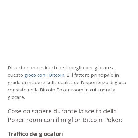
Di certo non desideri che il meglio per giocare a
questo
gioco con i Bitcoin
. E il fattore principale in
grado di incidere sulla qualità dell’esperienza di gioco
consiste nella Bitcoin Poker room in cui andrai a
giocare.
Cose da sapere durante la scelta della
Poker room con il miglior Bitcoin Poker:
Traffico dei giocatori