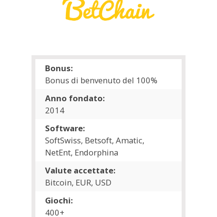
Bonus:
Bonus di benvenuto del 100%
Anno fondato:
2014
Software:
SoftSwiss, Betsoft, Amatic,
NetEnt, Endorphina
Valute accettate:
Bitcoin, EUR, USD
Giochi:
400+